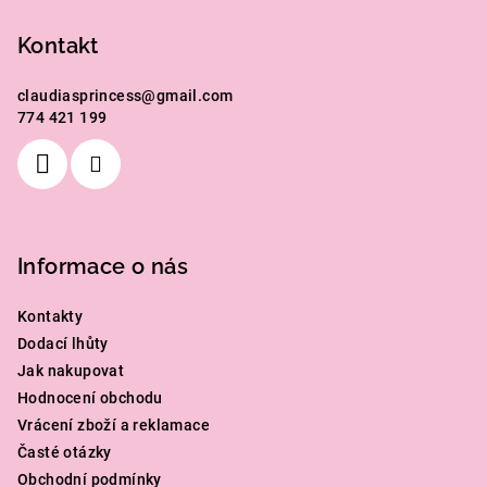
á
p
Kontakt
a
claudiasprincess
@
gmail.com
t
774 421 199
í
Informace o nás
Kontakty
Dodací lhůty
Jak nakupovat
Hodnocení obchodu
Vrácení zboží a reklamace
Časté otázky
Obchodní podmínky