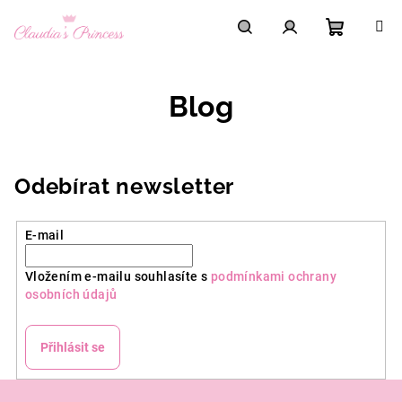
Přejít
na
obsah
Nákupní
Hledat
Přihlášení
Blog
košík
Odebírat newsletter
E-mail
Vložením e-mailu souhlasíte s
podmínkami ochrany
osobních údajů
Přihlásit se
Z