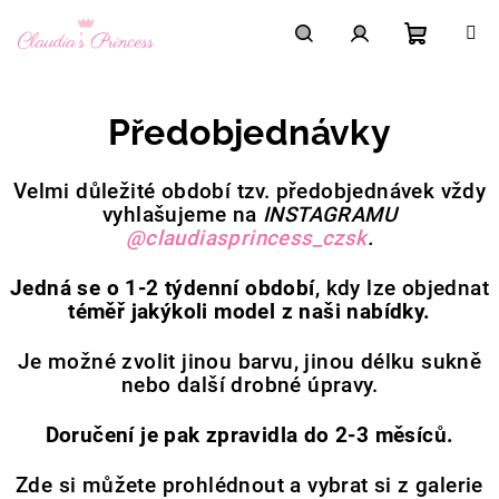
Přejít
na
obsah
Nákupní
Hledat
Přihlášení
Předobjednávky
košík
Velmi důležité období tzv. předobjednávek vždy
vyhlašujeme na
INSTAGRAMU
@claudiasprincess_czsk
.
Jedná se o 1-2 týdenní období
, kdy lze objednat
téměř jakýkoli model z naši nabídky.
Je možné zvolit jinou barvu, jinou délku sukně
nebo další drobné úpravy.
Doručení je pak zpravidla do 2-3 měsíců.
Zde si můžete prohlédnout a vybrat si z galerie