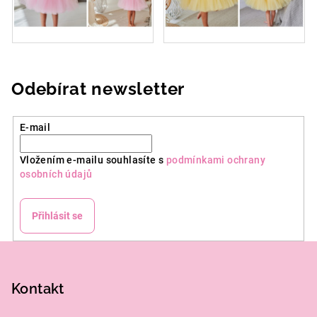
Odebírat newsletter
E-mail
Vložením e-mailu souhlasíte s
podmínkami ochrany
osobních údajů
Přihlásit se
Z
á
p
Kontakt
a