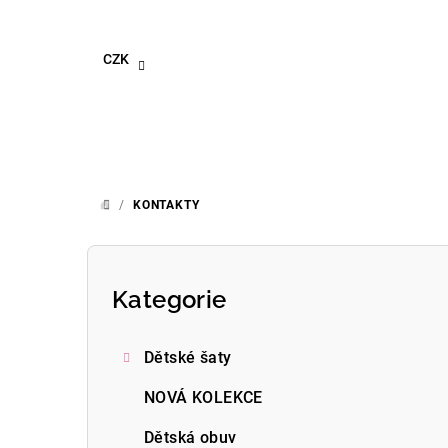
Přejít
na
obsah
CZK
/
KONTAKTY
DOMŮ
P
o
Kategorie
Přeskočit
kategorie
s
Dětské šaty
t
NOVÁ KOLEKCE
r
Dětská obuv