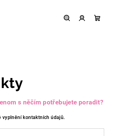
Hledat
Přihlášení
Nákupní
košík
kty
 jenom s něčím potřebujete poradit?
 vyplnění kontaktních údajů.