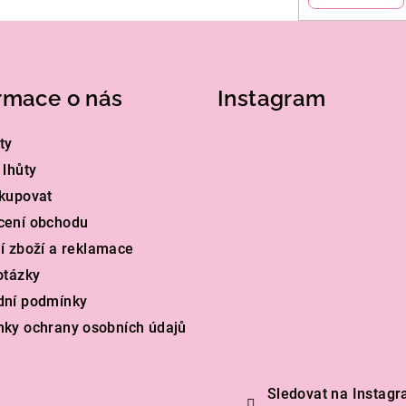
rmace o nás
Instagram
ty
 lhůty
kupovat
cení obchodu
í zboží a reklamace
otázky
dní podmínky
ky ochrany osobních údajů
Sledovat na Instag