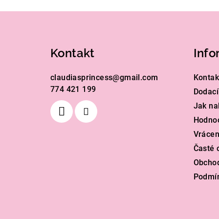
Z
á
Kontakt
Info
p
a
claudiasprincess
@
gmail.com
Kontak
774 421 199
t
Dodací
Jak na
í
Hodno
Vrácen
Časté 
Obcho
Podmín