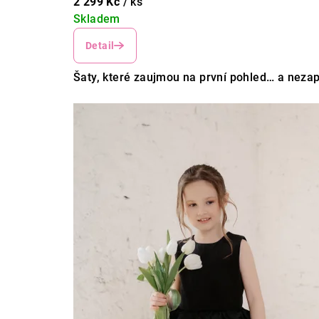
2 299 Kč
/ ks
Skladem
Detail
Šaty, které zaujmou na první pohled… a neza