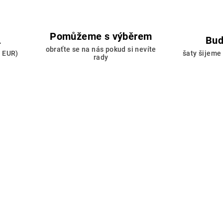
Pomůžeme s výběrem
A
Buď
obraťte se na nás pokud si nevíte
0 EUR)
šaty šijeme
rady