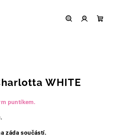
Hledat
Přihlášení
Nákupní
košík
Charlotta WHITE
lým puntíkem.
.
na záda součástí.