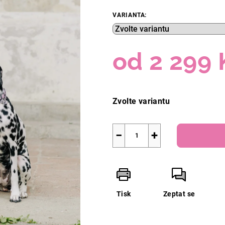
VARIANTA:
od
2 299 
Měrná
cena:
Zvolte variantu
−
+
Tisk
Zeptat se