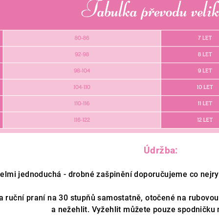
Údržba:
elmi jednoduchá - drobné zašpinění doporučujeme co nejryc
na ruční praní na 30 stupňů samostatně, otočené na rubovou s
a nežehlit. Vyžehlit můžete pouze spodničku 