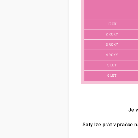
Je v
Šaty lze prát v pračce 