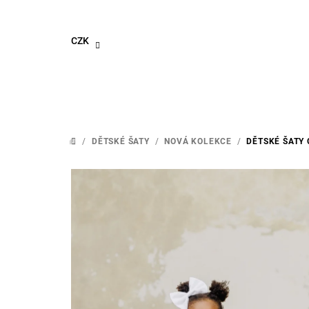
Přejít
na
obsah
CZK
/
DĚTSKÉ ŠATY
/
NOVÁ KOLEKCE
/
DĚTSKÉ ŠATY
DOMŮ