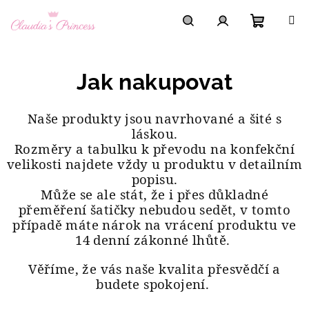
Přejít
na
obsah
Nákupní
Hledat
Přihlášení
Jak nakupovat
košík
Naše produkty jsou navrhované a šité s
láskou.
Rozměry a tabulku k převodu na konfekční
velikosti najdete vždy u produktu v detailním
popisu.
Může se ale stát, že i přes důkladné
přeměření šatičky nebudou sedět, v tomto
případě máte nárok na vrácení produktu ve
14 denní zákonné lhůtě.
Věříme, že vás naše kvalita přesvědčí a
budete spokojení.