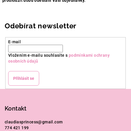
prodloužit dobu odeslání Vaši objednávky.
Odebírat newsletter
E-mail
Vložením e-mailu souhlasíte s
podmínkami ochrany
osobních údajů
Přihlásit se
Z
á
p
Kontakt
a
claudiasprincess
@
gmail.com
t
774 421 199