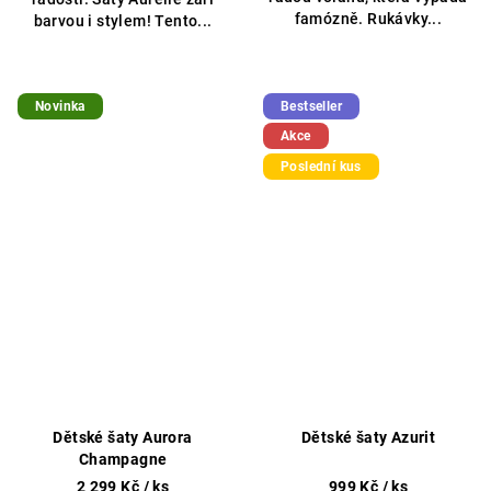
famózně. Rukávky...
barvou i stylem! Tento...
Novinka
Bestseller
Akce
Poslední kus
Dětské šaty Aurora
Dětské šaty Azurit
Champagne
2 299 Kč
/ ks
999 Kč
/ ks