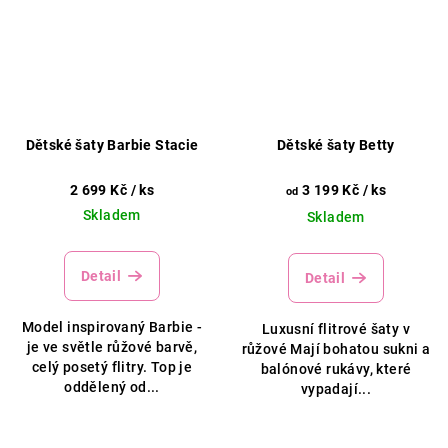
Dětské šaty Barbie Stacie
Dětské šaty Betty
2 699 Kč
/ ks
3 199 Kč
/ ks
od
Skladem
Skladem
Detail
Detail
Model inspirovaný Barbie -
Luxusní flitrové šaty v
je ve světle růžové barvě,
růžové Mají bohatou sukni a
celý posetý flitry. Top je
balónové rukávy, které
oddělený od...
vypadají...