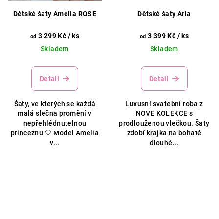
Dětské šaty Amélia ROSE
Dětské šaty Aria
3 299 Kč
/ ks
3 399 Kč
/ ks
od
od
Skladem
Skladem
Detail
Detail
Šaty, ve kterých se každá
Luxusní svatební roba z
malá slečna promění v
NOVÉ KOLEKCE s
nepřehlédnutelnou
prodlouženou vlečkou. Šaty
princeznu 🤍 Model Amelia
zdobí krajka na bohaté
v...
dlouhé...