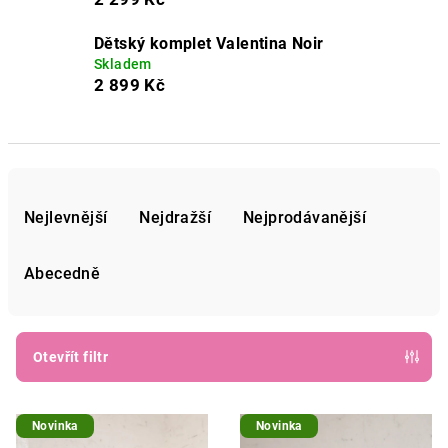
Dětský komplet Valentina Noir
Skladem
2 899 Kč
Ř
a
Nejlevnější
Nejdražší
Nejprodávanější
z
e
Abecedně
n
í
p
Otevřít filtr
r
V
o
Novinka
Novinka
ý
d