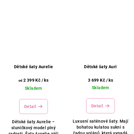
Dětské šaty Aurelie
Dětské šaty Auri
2 399 Kč
/ ks
3 699 Kč
/ ks
od
Skladem
Skladem
Detail
Detail
Luxusní saténové šaty. Mají
Dětské šaty Aurelie –
bohatou kulatou sukni s
sluníčkový model plný
řadou volánů, která vypadá
radosti. Šaty Aurelie září