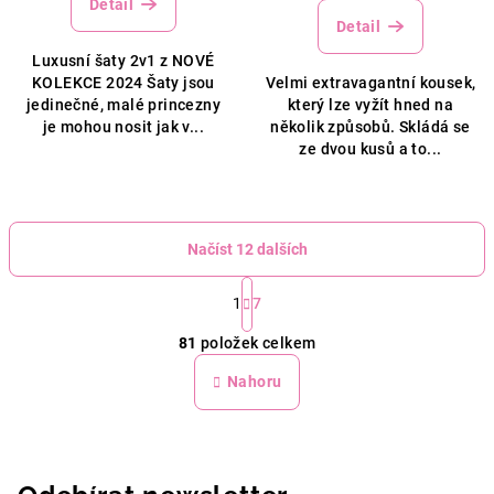
Detail
Detail
Luxusní šaty 2v1 z NOVÉ
KOLEKCE 2024 Šaty jsou
Velmi extravagantní kousek,
jedinečné, malé princezny
který lze vyžít hned na
je mohou nosit jak v...
několik způsobů. Skládá se
ze dvou kusů a to...
Načíst 12 dalších
S
t
1
7
O
r
81
položek celkem
á
v
n
l
Nahoru
k
á
o
d
v
a
á
n
c