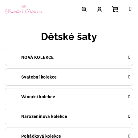
Přejít
na
obsah
Nákupní
Hledat
Přihlášení
Dětské šaty
košík
NOVÁ KOLEKCE
Svatební kolekce
Vánoční kolekce
Narozeninová kolekce
Pohádková kolekce