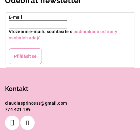
Odebírat newsletter
í
í
p
r
E-mail
v
k
Vložením e-mailu souhlasíte s
podmínkami ochrany
y
osobních údajů
v
ý
Přihlásit se
p
i
Z
s
á
u
p
Kontakt
a
claudiasprincess
@
gmail.com
t
774 421 199
í