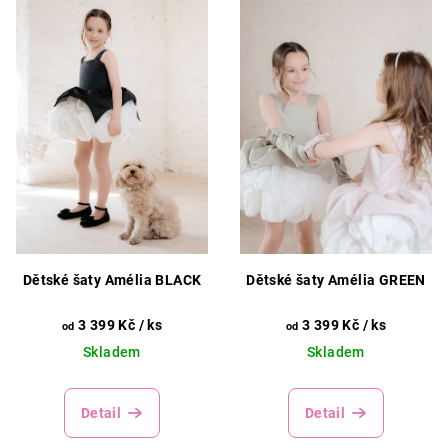
p
u
i
k
s
t
p
ů
r
o
d
u
k
t
Dětské šaty Amélia BLACK
Dětské šaty Amélia GREEN
ů
3 399 Kč
/ ks
3 399 Kč
/ ks
od
od
Skladem
Skladem
Detail
Detail