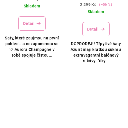
2 299 Kč
(–56 %)
Skladem
Skladem
Detail
Detail
Šaty, které zaujmou na první
pohled… a nezapomenou se
DOPRODEJ!! Třpytivé šaty
🤍 Aurora Champagne v
Azurit mají krátkou sukni a
sobě spojuje čistou...
extravagantní balónový
rukávy. Díky...