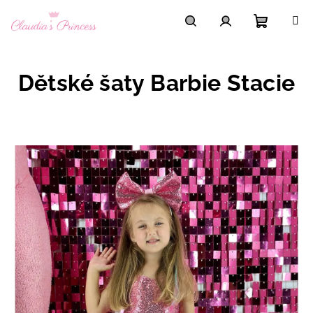
Přejít
na
obsah
Nákupní
Hledat
Přihlášení
Dětské šaty Barbie Stacie
košík