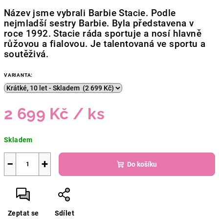
Název jsme vybrali Barbie Stacie. Podle
nejmladší sestry Barbie. Byla představena v
roce 1992. Stacie ráda sportuje a nosí hlavně
růžovou a fialovou. Je talentovaná
ve sportu a
soutěživá.
VARIANTA:
2 699 Kč
/ ks
Měrná
Skladem
cena:
−
+
Do košíku
Zeptat se
Sdílet