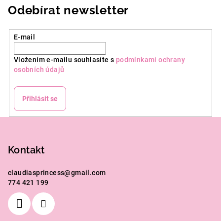
Odebírat newsletter
E-mail
Vložením e-mailu souhlasíte s
podmínkami ochrany
osobních údajů
Přihlásit se
Z
á
p
Kontakt
a
claudiasprincess
@
gmail.com
t
774 421 199
í