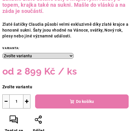
topem, krajka také na sukni. Mašle do vlásků a na
záda je součástí.
Zlaté šatičky Claudia působí velmi exkluzivně díky zlaté krajce a
honosné sukni. Šaty jsou vhodné na Vánoce, svátky, Nový rok,
plesy nebo jiné významné události.
VARIANTA:
od
2 899 Kč
/ ks
Měrná
Zvolte variantu
cena:
−
+
Do košíku
Zeptat se
Sdílet