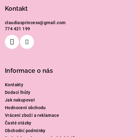
á
p
Kontakt
a
claudiasprincess
@
gmail.com
t
774 421 199
í
Informace o nás
Kontakty
Dodací lhůty
Jak nakupovat
Hodnocení obchodu
Vrácení zboží a reklamace
Časté otázky
Obchodní podmínky