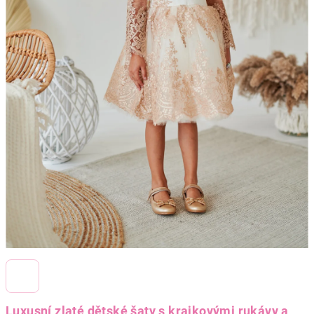
Luxusní zlaté
dětské
šaty s krajkovými rukávy a