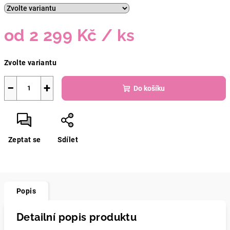
od
2 299 Kč
/ ks
Měrná
Zvolte variantu
cena:
−
+
Do košíku
Zeptat se
Sdílet
Popis
Detailní popis produktu