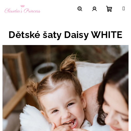
Přejít
na
obsah
Nákupní
Hledat
Přihlášení
Dětské šaty Daisy WHITE
košík