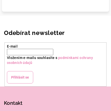
Odebírat newsletter
E-mail
Vložením e-mailu souhlasíte s
podmínkami ochrany
osobních údajů
Přihlásit se
Z
á
p
Kontakt
a