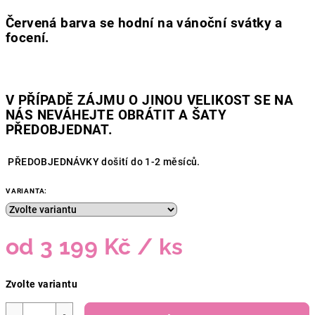
Červená barva se hodní na vánoční svátky a
focení.
V PŘÍPADĚ ZÁJMU O JINOU VELIKOST SE NA
NÁS NEVÁHEJTE OBRÁTIT A ŠATY
PŘEDOBJEDNAT.
PŘEDOBJEDNÁVKY došití do 1-2 měsíců.
VARIANTA:
od
3 199 Kč
/ ks
Měrná
Zvolte variantu
cena: