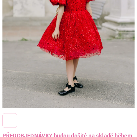
PŘEDOBJEDNÁVKY budou došité na skladě během