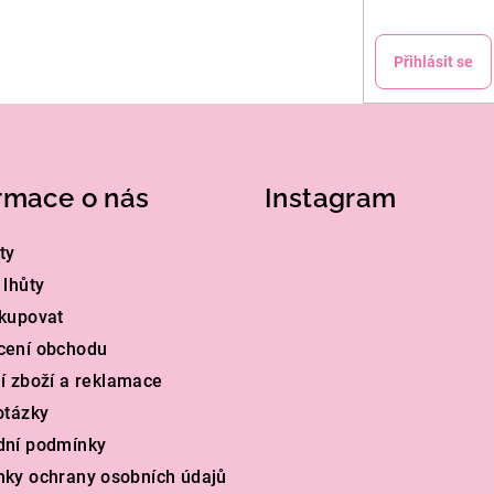
Přihlásit se
rmace o nás
Instagram
ty
 lhůty
kupovat
cení obchodu
í zboží a reklamace
otázky
dní podmínky
ky ochrany osobních údajů