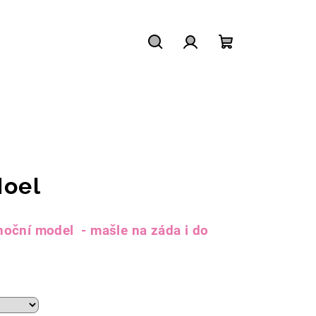
Hledat
Přihlášení
Nákupní
košík
Noel
noční model - mašle na záda i do