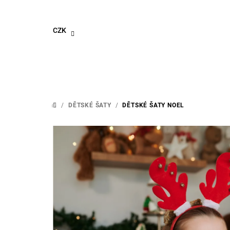
Přejít
na
obsah
CZK
/
DĚTSKÉ ŠATY
/
DĚTSKÉ ŠATY NOEL
DOMŮ