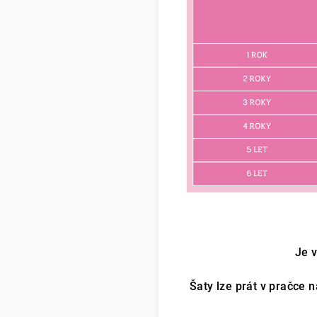
Je v
Šaty lze prát v pračce 