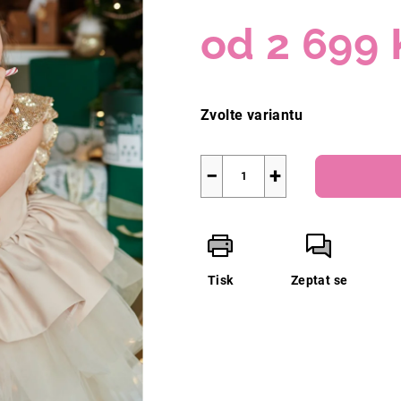
od
2 699 
Měrná
cena:
Zvolte variantu
−
+
Tisk
Zeptat se