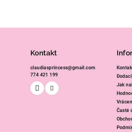
Z
á
Kontakt
Info
p
a
claudiasprincess
@
gmail.com
Kontak
774 421 199
t
Dodací
Jak na
í
Hodno
Vrácen
Časté 
Obcho
Podmín