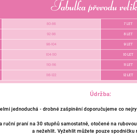
Údržba:
elmi jednoduchá - drobné zašpinění doporučujeme co nejryc
na ruční praní na 30 stupňů samostatně, otočené na rubovou s
a nežehlit. Vyžehlit můžete pouze spodničku 