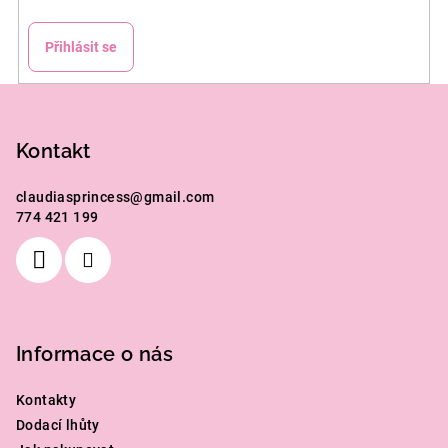
Přihlásit se
Z
á
p
Kontakt
a
claudiasprincess
@
gmail.com
t
774 421 199
í
Informace o nás
Kontakty
Dodací lhůty