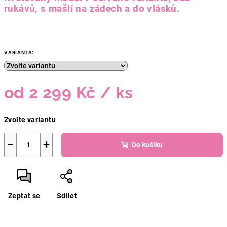
rukávů, s mašlí na zádech a do vlásků.
VARIANTA:
od
2 299 Kč
/ ks
Měrná
Zvolte variantu
cena:
−
+
Do košíku
Zeptat se
Sdílet