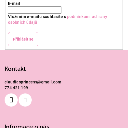
E-mail
Vložením e-mailu souhlasíte s
podmínkami ochrany
osobních údajů
Přihlásit se
Z
á
p
Kontakt
a
claudiasprincess
@
gmail.com
t
774 421 199
í
Informace o nás