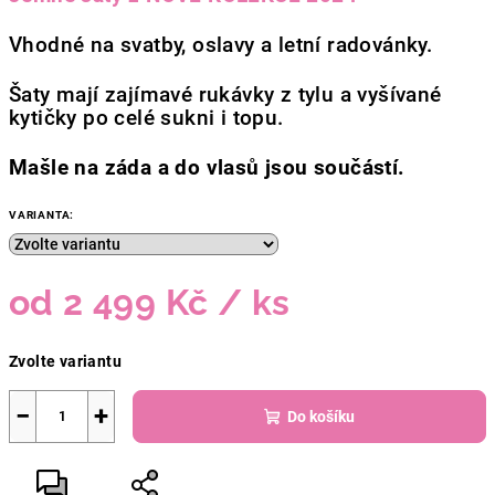
Vhodné na svatby, oslavy a letní radovánky.
Šaty mají zajímavé rukávky z tylu a vyšívané
kytičky po celé sukni i topu.
Mašle na záda a do vlasů jsou součástí.
VARIANTA:
od
2 499 Kč
/ ks
Měrná
Zvolte variantu
cena:
−
+
Do košíku