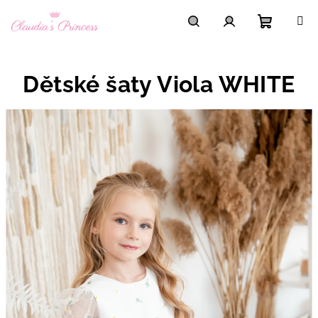
Přejít
na
obsah
Nákupní
Hledat
Přihlášení
Dětské šaty Viola WHITE
košík