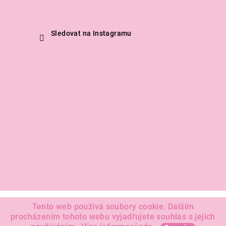
Sledovat na Instagramu
Copyright 2026
Claudias Princess
. Všechna práva vyhrazena.
Tento web používá soubory cookie. Dalším
procházením tohoto webu vyjadřujete souhlas s jejich
Vytvořil Shoptet