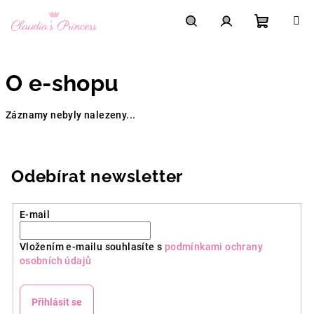
Přejít
na
obsah
Nákupní
Hledat
Přihlášení
O e-shopu
košík
Záznamy nebyly nalezeny...
Odebírat newsletter
E-mail
Vložením e-mailu souhlasíte s
podmínkami ochrany
osobních údajů
Přihlásit se