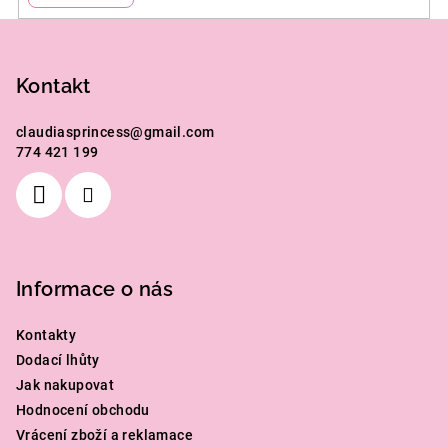
Z
á
p
Kontakt
a
claudiasprincess
@
gmail.com
t
774 421 199
í
Informace o nás
Kontakty
Dodací lhůty
Jak nakupovat
Hodnocení obchodu
Vrácení zboží a reklamace